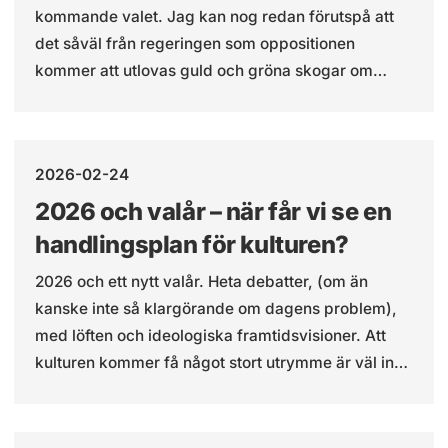
kommande valet. Jag kan nog redan förutspå att
det såväl från regeringen som oppositionen
kommer att utlovas guld och gröna skogar om
rösterna landar rätt, och fimbulvinter om svenska
folket röstar fel. Om än i fyra år i stället för tre. Men
vad har kulturpolitiken för plats?
2026-02-24
2026 och valår – när får vi se en
handlingsplan för kulturen?
2026 och ett nytt valår. Heta debatter, (om än
kanske inte så klargörande om dagens problem),
med löften och ideologiska framtidsvisioner. Att
kulturen kommer få något stort utrymme är väl inte
troligt men det kanske är så att den typen av frågor
inte gör sig i en valrörelse. Vad kan det då finnas
för alternativ till det? Hur ska vi lyfta frågorna om