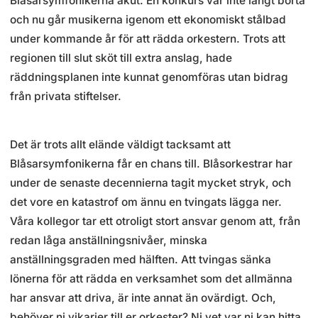
Blåsarsymfonikerna akut. En konkurs var inte långt borta
och nu går musikerna igenom ett ekonomiskt stålbad
under kommande år för att rädda orkestern. Trots att
regionen till slut sköt till extra anslag, hade
räddningsplanen inte kunnat genomföras utan bidrag
från privata stiftelser.
Det är trots allt elände väldigt tacksamt att
Blåsarsymfonikerna får en chans till. Blåsorkestrar har
under de senaste decennierna tagit mycket stryk, och
det vore en katastrof om ännu en tvingats lägga ner.
Våra kollegor tar ett otroligt stort ansvar genom att, från
redan låga anställningsnivåer, minska
anställningsgraden med hälften. Att tvingas sänka
lönerna för att rädda en verksamhet som det allmänna
har ansvar att driva, är inte annat än ovärdigt. Och,
behöver ni vikarier till er orkester? Ni vet var ni kan hitta