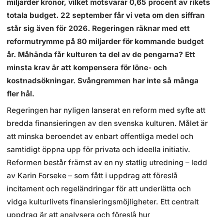
miljarder kronor, vilket motsvarar 0,65 procent av rikets
totala budget. 22 september får vi veta om den siffran
står sig även för 2026. Regeringen räknar med ett
reformutrymme på 80 miljarder för kommande budget
år. Måhända får kulturen ta del av de pengarna? Ett
minsta krav är att kompensera för löne- och
kostnadsökningar. Svångremmen har inte så många
fler hål.
Regeringen har nyligen lanserat en reform med syfte att
bredda finansieringen av den svenska kulturen. Målet är
att minska beroendet av enbart offentliga medel och
samtidigt öppna upp för privata och ideella initiativ.
Reformen består främst av en ny statlig utredning – ledd
av Karin Forseke – som fått i uppdrag att föreslå
incitament och regeländringar för att underlätta och
vidga kulturlivets finansieringsmöjligheter. Ett centralt
uppdrag är att analysera och föreslå hur