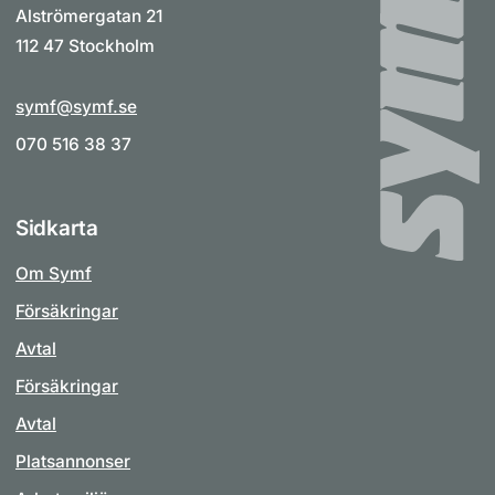
Alströmergatan 21
112 47 Stockholm
symf@symf.se
070 516 38 37
Sidkarta
Om Symf
Försäkringar
Avtal
Försäkringar
Avtal
Platsannonser