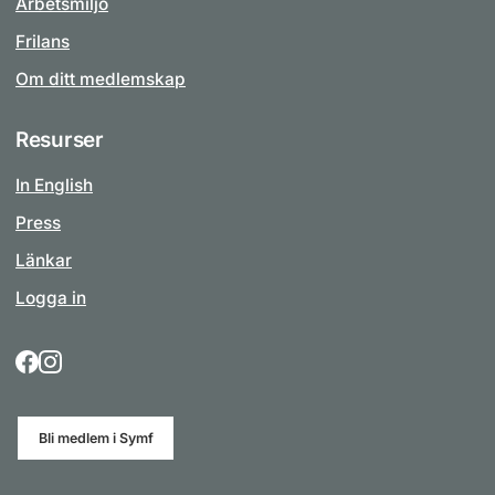
Arbetsmiljö
Frilans
Om ditt medlemskap
Resurser
In English
Press
Länkar
Logga in
Bli medlem i Symf