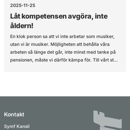
2025-11-25
kultur som egentligen inte borde vara ideologiskt
kopplade?
Låt kompetensen avgöra, inte
åldern!
En klok person sa att vi inte arbetar som musiker,
utan vi är musiker. Möjligheten att behålla våra
arbeten så länge det går, inte minst med tanke på
pensionen, måste vi därför kämpa för. Till vårt stöd
har vi exempelvis arbetsmiljölagen, AML, som har
tvingande skrivningar om att anpassa arbetsmiljön
utifrån det naturliga åldrandet
Kontakt
Symf Kansli