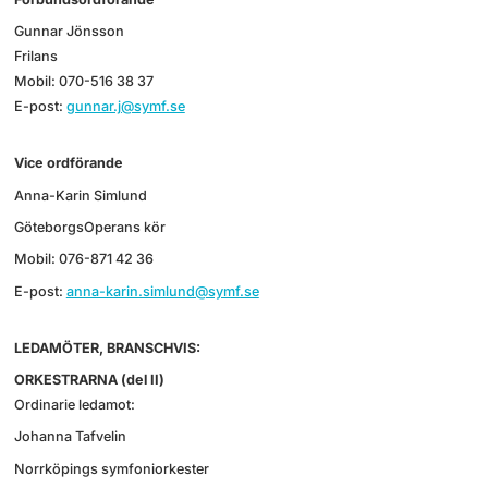
Gunnar Jönsson
Frilans
Mobil: 070-516 38 37
E-post:
gunnar.j@symf.se
Vice ordförande
Anna-Karin Simlund
GöteborgsOperans kör
Mobil: 076-871 42 36
E-post:
anna-karin.simlund@symf.se
LEDAMÖTER, BRANSCHVIS:
ORKESTRARNA (del II)
Ordinarie ledamot:
Johanna Tafvelin
Norrköpings symfoniorkester