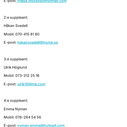
E-post:
frieda.mossop@hotmail.com
2:e suppleant:
Håkan Svedell
Mobil: 070-415 81 80
E-post:
hakansvedell@home.se
3:e suppleant:
Ulrik Höglund
Mobil: 073-312 25 16
E-post:
ulrik10@me.com
4:e suppleant:
Emma Nyman
Mobil: 076-264 54 56
E-post:
nyman.emma@hotmail.com