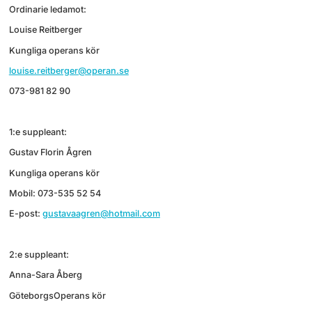
Ordinarie ledamot:
Louise Reitberger
Kungliga operans kör
louise.reitberger@operan.se
073-981 82 90
1:e suppleant:
Gustav Florin Ågren
Kungliga operans kör
Mobil: 073-535 52 54
E-post:
gustavaagren@hotmail.com
2:e suppleant:
Anna-Sara Åberg
GöteborgsOperans kör