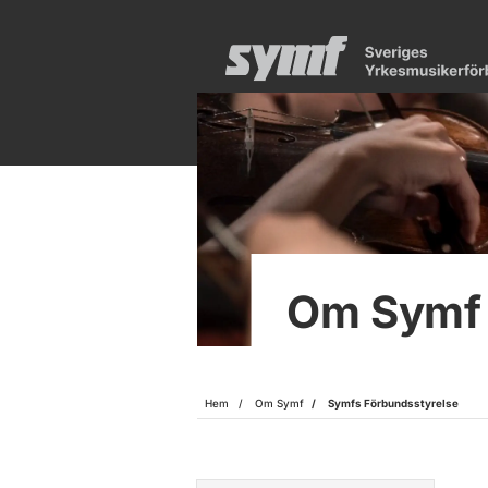
Om Symf
Hem
Om Symf
Symfs Förbundsstyrelse