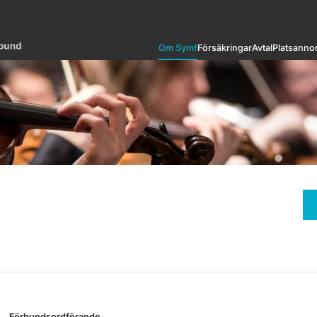
Om Symf
Försäkringar
Avtal
Platsanno
Förbundsordförande