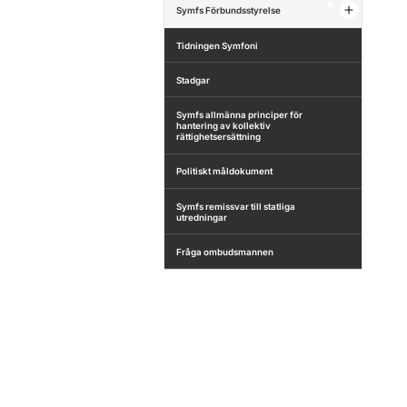
Symfs Förbundsstyrelse
Tidningen Symfoni
Stadgar
Symfs allmänna principer för
hantering av kollektiv
rättighetsersättning
Politiskt måldokument
Symfs remissvar till statliga
utredningar
Fråga ombudsmannen