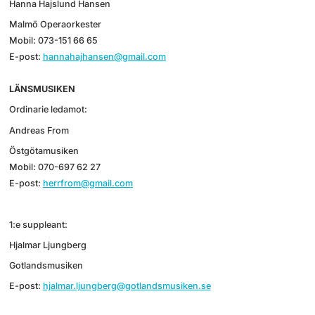
Hanna Hajslund Hansen
Malmö Operaorkester
Mobil: 073-151 66 65
E-post:
hannahajhansen@gmail.com
LÄNSMUSIKEN
Ordinarie ledamot:
Andreas From
Östgötamusiken
Mobil: 070-697 62 27
E-post:
herrfrom@gmail.com
1:e suppleant:
Hjalmar Ljungberg
Gotlandsmusiken
E-post:
hjalmar.ljungberg@gotlandsmusiken.se