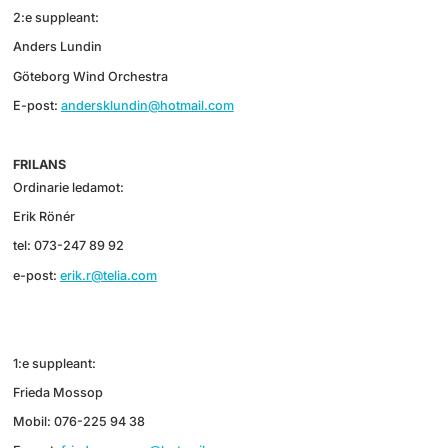
2:e suppleant:
Anders Lundin
Göteborg Wind Orchestra
E-post:
andersklundin@hotmail.com
FRILANS
Ordinarie ledamot:
Erik Rönér
tel: 073-247 89 92
e-post:
erik.r@telia.com
1:e suppleant:
Frieda Mossop
Mobil: 076-225 94 38