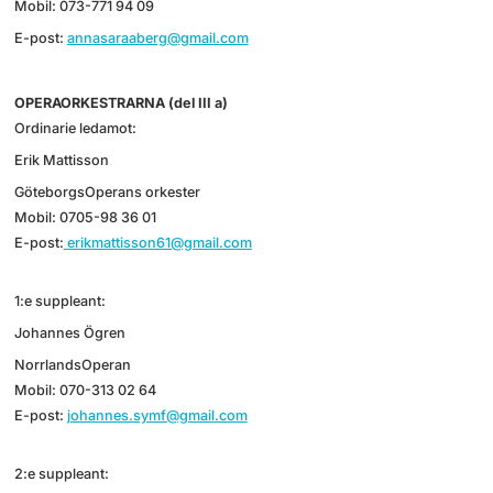
Mobil: 073-771 94 09
E-post:
annasaraaberg@gmail.com
OPERAORKESTRARNA (del III a)
Ordinarie ledamot:
Erik Mattisson
GöteborgsOperans orkester
Mobil: 0705-98 36 01
E-post:
erikmattisson61@gmail.com
1:e suppleant:
Johannes Ögren
NorrlandsOperan
Mobil: 070-313 02 64
E-post:
j
ohannes.symf@gmail.com
2:e suppleant: