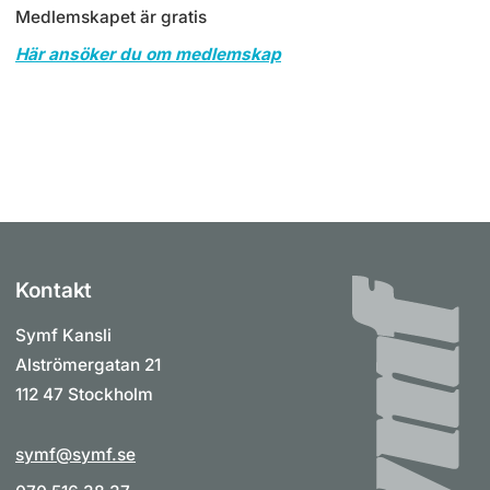
Medlemskapet är gratis
Här ansöker du om medlemskap
Kontakt
Symf Kansli
Alströmergatan 21
112 47 Stockholm
symf@symf.se