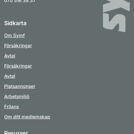
070 516 38 37
Sidkarta
Om Symf
Försäkringar
Avtal
Försäkringar
Avtal
Platsannonser
Arbetsmiljö
Frilans
Om ditt medlemskap
Resurser