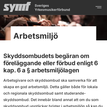
Arbetsmiljö
Skyddsombudets begäran om
föreläggande eller förbud enligt 6
kap. 6 a § arbetsmiljölagen
Arbetsgivare och skyddsombud ska samverka för att
skapa en god arbets­miljö. Detta gäller både för lokala
och regionala skydds­ombud samt studerande­­­
skyddsombud. Det innebär bland annat att om du som
skydds­ombud upptäcker brister i arbets­miljön så kan du