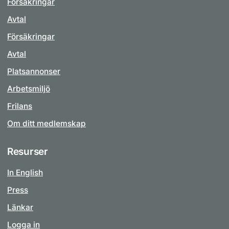
Försäkringar
Avtal
Försäkringar
Avtal
Platsannonser
Arbetsmiljö
Frilans
Om ditt medlemskap
Resurser
In English
Press
Länkar
Logga in