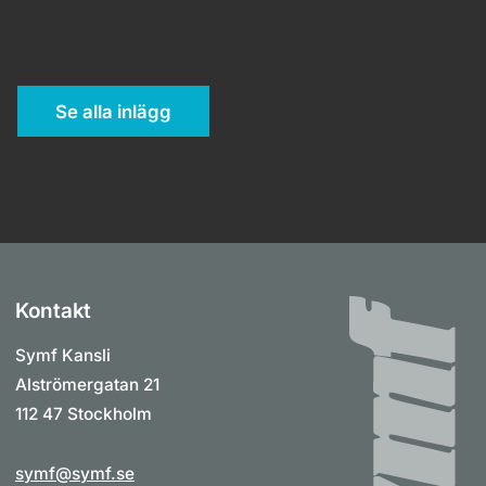
Se alla inlägg
Kontakt
Symf Kansli
Alströmergatan 21
112 47 Stockholm
symf@symf.se