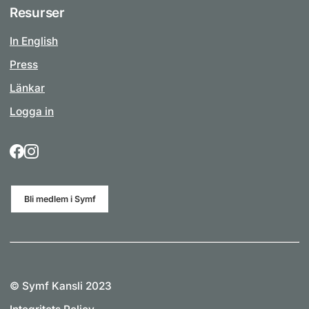
Resurser
In English
Press
Länkar
Logga in
Bli medlem i Symf
© Symf Kansli 2023