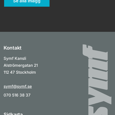
Se alla inlägg
Kontakt
Symf Kansli
Alströmergatan 21
112 47 Stockholm
symf@symf.se
070 516 38 37
Sidkarta