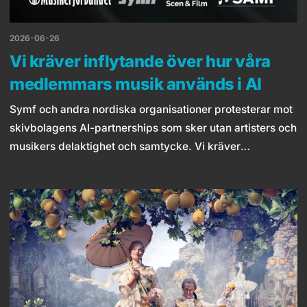
2026-06-26
Vi kräver inflytande över hur våra
medlemmars musik används i AI
Symf och andra nordiska organisationer protesterar mot
skivbolagens AI-partnerships som sker utan artisters och
musikers delaktighet och samtycke. Vi kräver
transparent licensiering, samtycke och rättvisa
ersättningar.