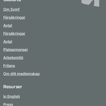
Om Symf
Försäkringar
Avtal
Försäkringar
Avtal
Platsannonser
Arbetsmiljö
Frilans
Om ditt medlemskap
Resurser
In English
Press