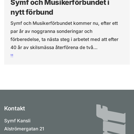
Symf och Musikerförbundet i
nytt förbund
Symf och Musikerförbundet kommer nu, efter ett
par år av noggranna sonderingar och
förberedelse, ta nästa steg i arbetet med att efter
40 år av skilsmässa återförena de två
fackförbunden för Sveriges musiker. Målet är att
!!
under de kommande åren slutföra arbetet och att
det 1 januari 2025 ska finnas ett nytt förbund på
plats.
Kontakt
Symf Kansli
Alströmergatan 21