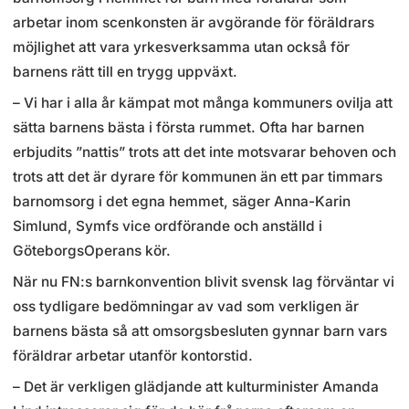
arbetar inom scenkonsten är avgörande för föräldrars
möjlighet att vara yrkesverksamma utan också för
barnens rätt till en trygg uppväxt.
– Vi har i alla år kämpat mot många kommuners ovilja att
sätta barnens bästa i första rummet. Ofta har barnen
erbjudits ”nattis” trots att det inte motsvarar behoven och
trots att det är dyrare för kommunen än ett par timmars
barnomsorg i det egna hemmet, säger Anna-Karin
Simlund, Symfs vice ordförande och anställd i
GöteborgsOperans kör.
När nu FN:s barnkonvention blivit svensk lag förväntar vi
oss tydligare bedömningar av vad som verkligen är
barnens bästa så att omsorgsbesluten gynnar barn vars
föräldrar arbetar utanför kontorstid.
– Det är verkligen glädjande att kulturminister Amanda