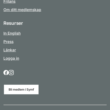
Frilans
Om ditt medlemskap
Resurser
In English
Press
Länkar
Logga in
Bli medlem i Symf