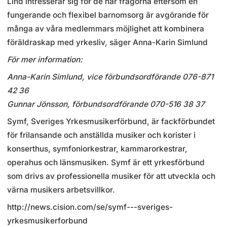
Lind intresserar sig för de här frågorna eftersom en
fungerande och flexibel barnomsorg är avgörande för
många av våra medlemmars möjlighet att kombinera
föräldraskap med yrkesliv, säger Anna-Karin Simlund
För mer information:
Anna-Karin Simlund, vice förbundsordförande 076-871
42 36
Gunnar Jönsson, förbundsordförande 070-516 38 37
Symf, Sveriges Yrkesmusikerförbund, är fackförbundet
för frilansande och anställda musiker och korister i
konserthus, symfoniorkestrar, kammarorkestrar,
operahus och länsmusiken. Symf är ett yrkesförbund
som drivs av professionella musiker för att utveckla och
värna musikers arbetsvillkor.
http://news.cision.com/se/symf---sveriges-
yrkesmusikerforbund