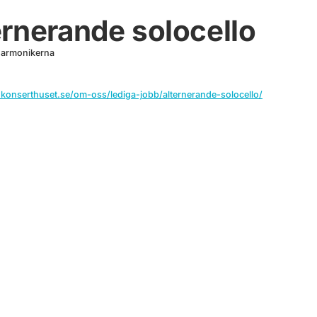
ernerande solocello
harmonikerna
konserthuset.se/om-oss/lediga-jobb/alternerande-solocello/